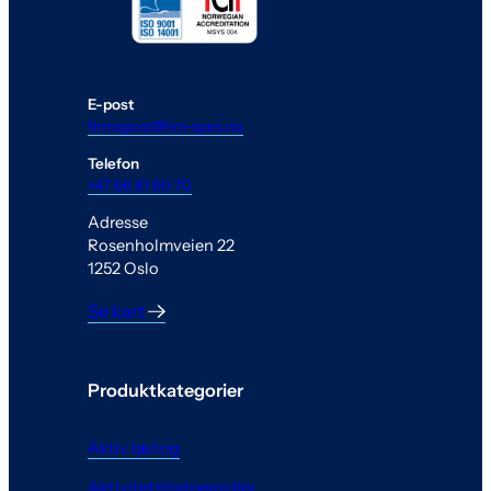
E-post
firmapost@hm-spes.no
Telefon
+47 66 81 60 70
Adresse
Rosenholmveien 22
1252 Oslo
Se kart
Produktkategorier
Aktiv læring
Aktivitetshjelpemidler