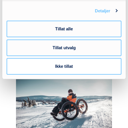
og bilseter for barn trer i kraft –
1. mars 2026
Detaljer
Rammeavtale for moduloppbygde
sittesystemer og bilseter trer i kraft 1. mars
Tillat alle
2026. Den nye rammeavtalen er delt inn i
åtte delkontrakter og omfatter blant
annet:…
Tillat utvalg
l
Ikke tillat