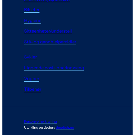
Bilseter
Hygiene
Sitteenheter/understell
Stå- og ganghjelpemidler
Sykler
Liggende posisjonering/seng
Vogner
Tilbehør
Personvernerklæring
Utvikling og design:
thepitch.no