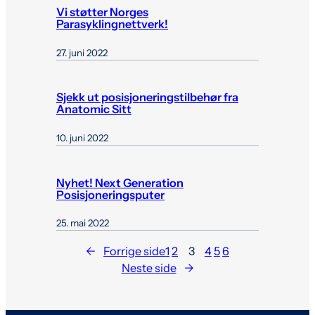
Vi støtter Norges
Parasyklingnettverk!
27. juni 2022
Sjekk ut posisjoneringstilbehør fra
Anatomic Sitt
10. juni 2022
Nyhet! Next Generation
Posisjoneringsputer
25. mai 2022
←
Forrige side
1
2
3
4
5
6
Neste side
→