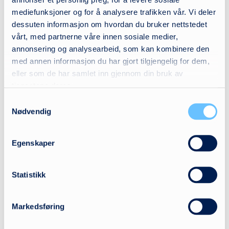
l
mediefunksjoner og for å analysere trafikken vår. Vi deler
dessuten informasjon om hvordan du bruker nettstedet
vårt, med partnerne våre innen sosiale medier,
annonsering og analysearbeid, som kan kombinere den
med annen informasjon du har gjort tilgjengelig for dem,
eller som de har samlet inn gjennom din bruk av
tjenestene deres.
Samtykkevalg
Nødvendig
Egenskaper
Aktuelt
27. februar 2026
Statistikk
Ny rammeavtale for
Markedsføring
moduloppbygde sittesystemer