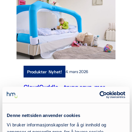
, 
Produkter
Nyhet!
4. mars 2026
CloudCuddle – trygg søvn, mer
ro i hverdagen
Nyhet! CloudCuddle For mange barn,
ungdom og voksne med spesielle behov
Denne nettsiden anvender cookies
kan søvn være en utfordring. Søvn er mer
Vi bruker informasjonskapsler for å gi innhold og
enn hvile – det er grunnlaget…
annonser et personlig preg, for å levere sosiale