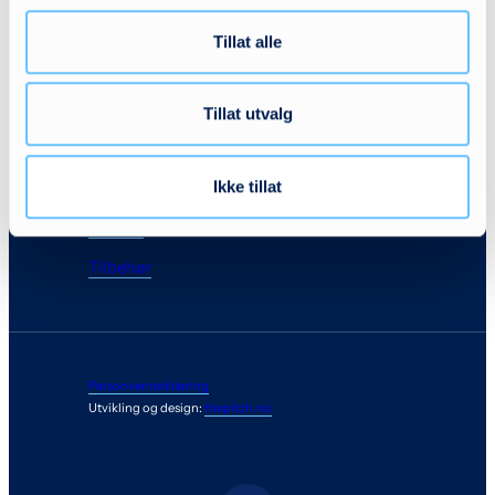
Hygiene
Tillat alle
Sitteenheter/understell
Stå- og ganghjelpemidler
Tillat utvalg
Sykler
Ikke tillat
Liggende posisjonering/seng
Vogner
Tilbehør
Personvernerklæring
Utvikling og design:
thepitch.no