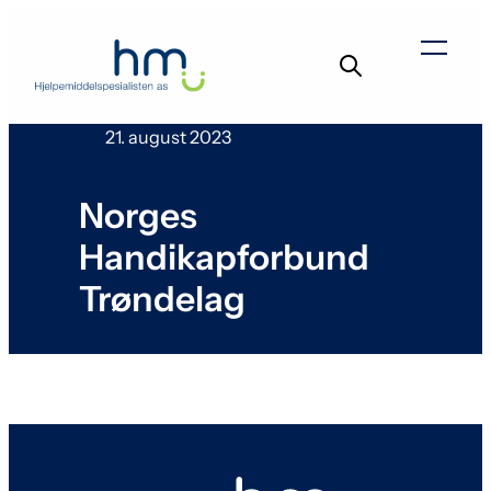
Hopp
til
Menu
innhold
21. august 2023
Norges
Handikapforbund
Trøndelag