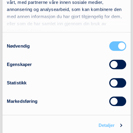
vårt, med partnerne våre innen sosiale medier,
annonsering og analysearbeid, som kan kombinere den
E-post
med annen informasjon du har gjort tilgjengelig for dem,
firmapost@hm-spes.no
eller som de har samlet inn gjennom din bruk av
Telefon
tjenestene deres.
+47 66 81 60 70
Samtykkevalg
Adresse
Nødvendig
Rosenholmveien 22
1252 Oslo
Egenskaper
Se kart
Statistikk
Produktkategorier
Markedsføring
Aktiv læring
Aktivitetshjelpemidler
Detaljer
Bilseter