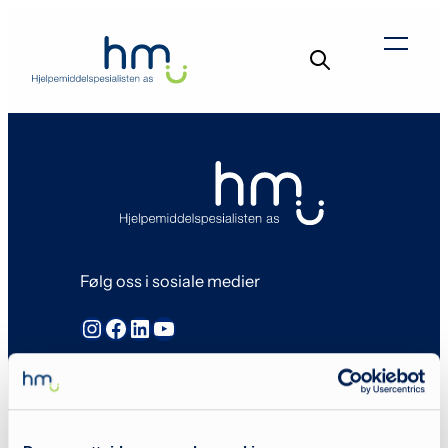
Hopp
til
Menu
innhold
Følg oss i sosiale medier
Instagram
Facebook
LinkedIn
YouTube