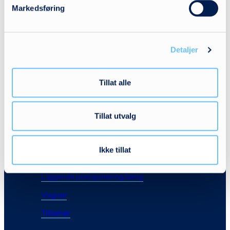
Markedsføring
Produktkategorier
Aktiv læring
Detaljer
Aktivitetshjelpemidler
Bilseter
Tillat alle
Hygiene
Sitteenheter/understell
Tillat utvalg
Stå- og ganghjelpemidler
Ikke tillat
Sykler
Liggende posisjonering/seng
Vogner
Tilbehør