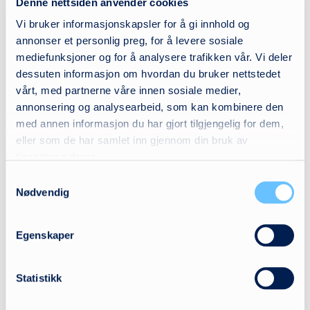
Denne nettsiden anvender cookies
Vi bruker informasjonskapsler for å gi innhold og
annonser et personlig preg, for å levere sosiale
mediefunksjoner og for å analysere trafikken vår. Vi deler
dessuten informasjon om hvordan du bruker nettstedet
vårt, med partnerne våre innen sosiale medier,
annonsering og analysearbeid, som kan kombinere den
med annen informasjon du har gjort tilgjengelig for dem,
eller som de har samlet inn gjennom din bruk av
E-post
tjenestene deres.
firmapost@hm-spes.no
Samtykkevalg
Telefon
Nødvendig
+47 66 81 60 70
Adresse
Egenskaper
Rosenholmveien 22
1252 Oslo
Statistikk
Se kart