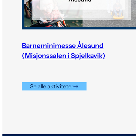
Barneminimesse Ålesund
(Misjonssalen i Spjelkavik)
Se alle aktiviteter