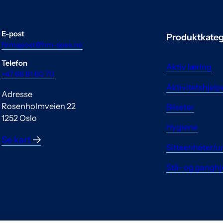
E-post
Produktkateg
firmapost@hm-spes.no
Telefon
Aktiv læring
+47 66 81 60 70
Aktivitetshjel
Adresse
Rosenholmveien 22
Bilseter
1252 Oslo
Hygiene
Se kart
Sitteenheter/u
Stå- og ganghj