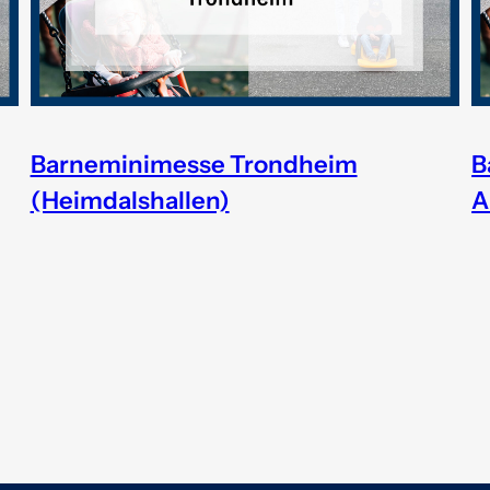
Barneminimesse Trondheim
B
(Heimdalshallen)
A