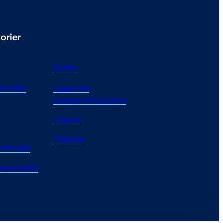
orier
Sykler
pemidler
Liggende
posisjonering/seng
Vogner
Tilbehør
nderstell
elpemidler