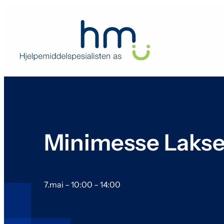
Hopp
til
innhold
Minimesse Lakse
7.mai
–
10:00
–
14:00