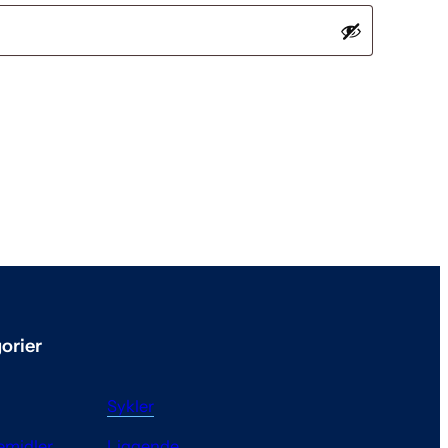
orier
Sykler
pemidler
Liggende