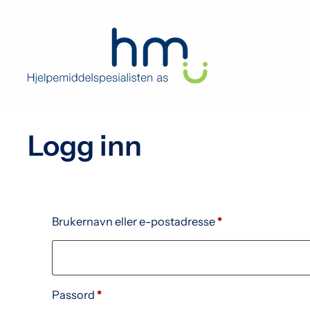
Hopp
til
innhold
Logg inn
Påkrevd
Brukernavn eller e-postadresse
*
Påkrevd
Passord
*