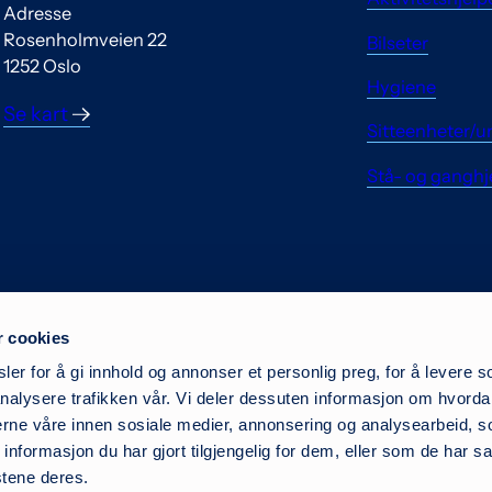
Adresse
Rosenholmveien 22
Bilseter
1252 Oslo
Hygiene
Se kart
Sitteenheter/u
Stå- og ganghj
r cookies
er for å gi innhold og annonser et personlig preg, for å levere s
nalysere trafikken vår. Vi deler dessuten informasjon om hvorda
nerne våre innen sosiale medier, annonsering og analysearbeid, 
formasjon du har gjort tilgjengelig for dem, eller som de har sa
stene deres.