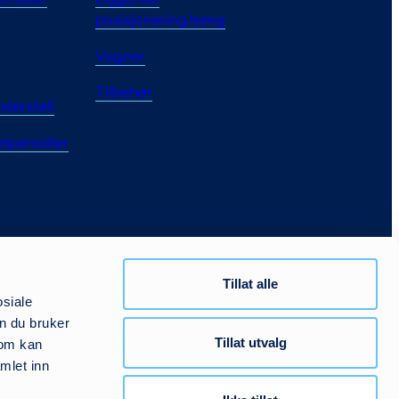
posisjonering/seng
Vogner
Tilbehør
nderstell
elpemidler
Tillat alle
osiale
n du bruker
Tillat utvalg
som kan
mlet inn