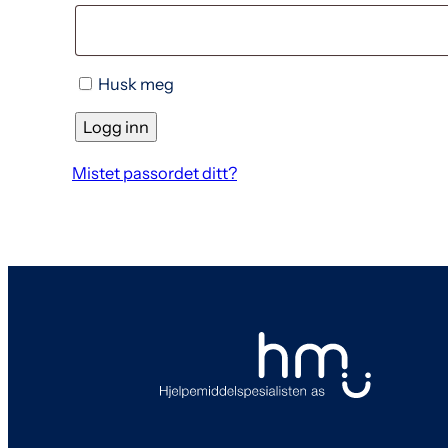
Husk meg
Logg inn
Mistet passordet ditt?