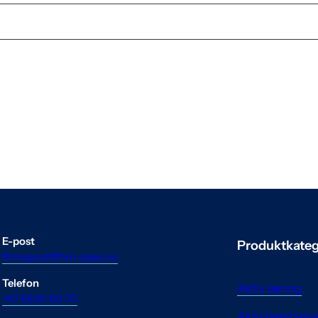
E-post
Produktkateg
firmapost@hm-spes.no
Telefon
Aktiv læring
+47 66 81 60 70
Aktivitetshjel