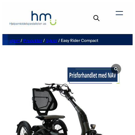
Hopp
til
Menu
innhold
Hjem
/
Produkter
/
Sykler
/ Easy Rider Compact