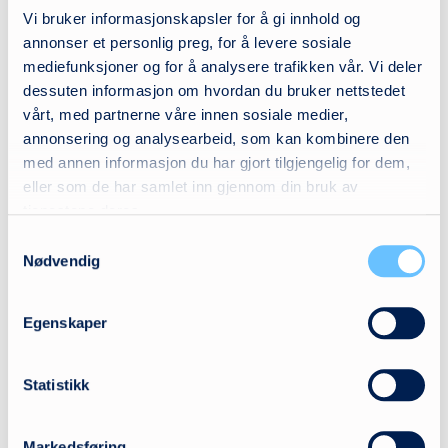
Dokumenter
Vi bruker informasjonskapsler for å gi innhold og
annonser et personlig preg, for å levere sosiale
mediefunksjoner og for å analysere trafikken vår. Vi deler
Ønsker du en uforpliktende demo av produktet?
dessuten informasjon om hvordan du bruker nettstedet
Ta kontakt
vårt, med partnerne våre innen sosiale medier,
annonsering og analysearbeid, som kan kombinere den
med annen informasjon du har gjort tilgjengelig for dem,
eller som de har samlet inn gjennom din bruk av
tjenestene deres.
Samtykkevalg
Nødvendig
Egenskaper
Statistikk
Markedsføring