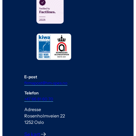
E-post
firmapost@hm-spes.no
Telefon
+47 66 81 60 70
Adresse
Rosenholmveien 22
1252 Oslo
Se kart