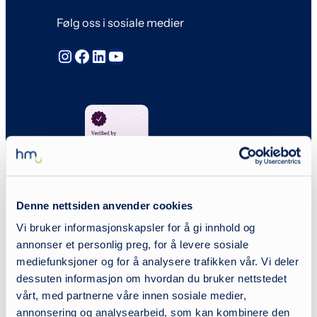
Følg oss i sosiale medier
Instagram
Facebook
LinkedIn
YouTube
Denne nettsiden anvender cookies
Vi bruker informasjonskapsler for å gi innhold og
annonser et personlig preg, for å levere sosiale
mediefunksjoner og for å analysere trafikken vår. Vi deler
dessuten informasjon om hvordan du bruker nettstedet
E-post
vårt, med partnerne våre innen sosiale medier,
firmapost@hm-spes.no
annonsering og analysearbeid, som kan kombinere den