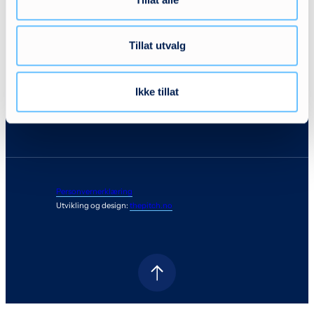
Stå- og ganghjelpemidler
Sykler
Tillat utvalg
Liggende posisjonering/seng
Vogner
Ikke tillat
Tilbehør
Personvernerklæring
Utvikling og design:
thepitch.no