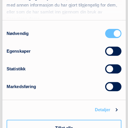
med annen informasjon du har gjort tilgjengelig for dem,
Telefon
+47 66 81 60 70
eller som de har samlet inn gjennom din bruk av
tjenestene deres.
Adresse
Rosenholmveien 22
Samtykkevalg
1252 Oslo
Nødvendig
Se kart
Egenskaper
Produktkategorier
Statistikk
Aktiv læring
Markedsføring
Aktivitetshjelpemidler
Bilseter
Detaljer
Hygiene
Sitteenheter/understell
Tillat alle