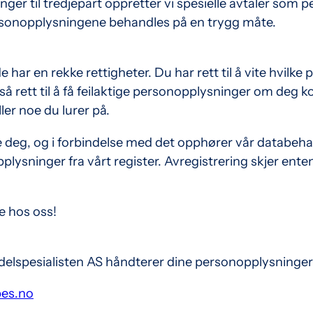
sninger til tredjepart oppretter vi spesielle avtaler som
ersonopplysningene behandles på en trygg måte.
ar en rekke rettigheter. Du har rett til å vite hvilk
rett til å få feilaktige personopplysninger om deg korri
er noe du lurer på.
 deg, og i forbindelse med det opphører vår databehand
plysninger fra vårt register. Avregistrering skjer enten
re hos oss!
ddelspesialisten AS håndterer dine personopplysninge
es.no