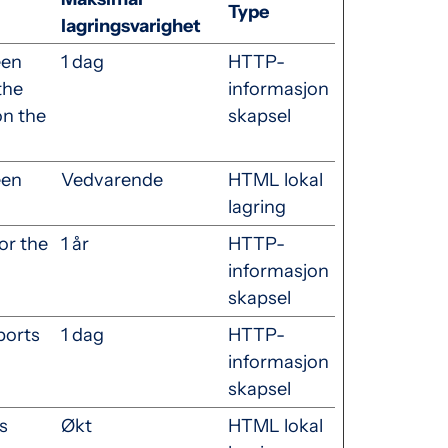
Type
lagringsvarighet
een
1 dag
HTTP-
the
informasjon
on the
skapsel
een
Vedvarende
HTML lokal
lagring
or the
1 år
HTTP-
informasjon
skapsel
ports
1 dag
HTTP-
informasjon
skapsel
s
Økt
HTML lokal