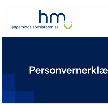
Hopp
til
innhold
Personvernerklæ