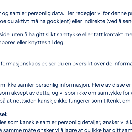
og samler personlig data. Her redegjør vi for denne p
noe du aktivt må ha godkjent) eller indirekte (ved å se
de, uten å ha gitt slikt samtykke eller tatt kontakt med
ores eller knyttes til deg.
formasjonskapsler, ser du en oversikt over de inform
m ikke samler personlig informasjon. Flere av disse er
som aksept av dette, og vi spør ikke om samtykke for å
 på at nettsiden kanskje ikke fungerer som tiltenkt om 
sel:
s som kanskje samler personlig detaljer, ønsker vi å la
 samme måte ønsker vi å lagre at du ikke har gitt sam