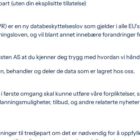
art (uten din eksplisitte tillatelse)
) er en ny databeskyttelseslov som gjelder i alle EU
ingsloven, og vil blant annet innebære forandringer 
alisten AS at du kjenner deg trygg med hvordan vi hån
n, behandler og deler de data som er lagret hos oss.
i i første omgang skal kunne utføre våre forpliktelser
ningsmuligheter, tilbud, og andre relaterte nyheter i
nger til tredjepart om det er nødvendig for å oppfylle 