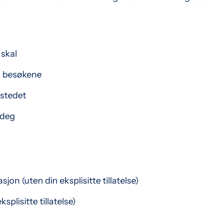
 skal
m besøkene
tstedet
 deg
jon (uten din eksplisitte tillatelse)
plisitte tillatelse)