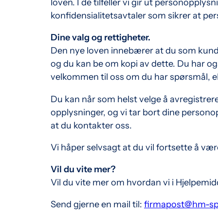
loven. I de tilfeller vi gir ut personopply
konfidensialitetsavtaler som sikrer at p
Dine valg og rettigheter.
Den nye loven innebærer at du som kunde h
og du kan be om kopi av dette. Du har også 
velkommen til oss om du har spørsmål, ell
Du kan når som helst velge å avregistrere
opplysninger, og vi tar bort dine personop
at du kontakter oss.
Vi håper selvsagt at du vil fortsette å væ
Vil du vite mer?
Vil du vite mer om hvordan vi i Hjelpemi
Send gjerne en mail til:
firmapost@hm-sp